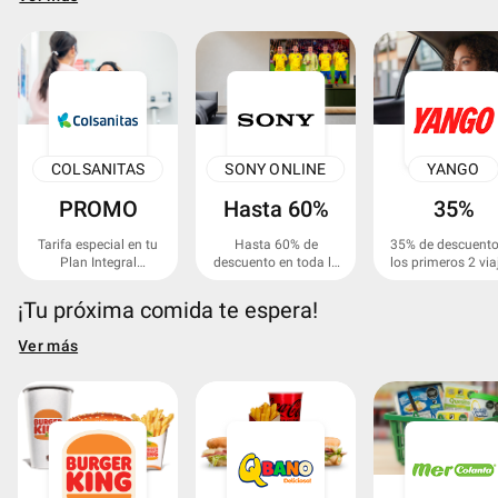
COLSANITAS
SONY ONLINE
YANGO
PROMO
Hasta 60%
35%
Tarifa especial en tu
Hasta 60% de
35% de descuento
Plan Integral
descuento en toda la
los primeros 2 via
Colsanitas,
tienda.
Medisanitas o Plan
¡Tu próxima comida te espera!
Dental.
Ver más