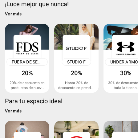
$25.000 COP.
toppings y una sa
¡Luce mejor que nunca!
cada uno.
Ver más
FUERA DE SERIE
STUDIO F
20%
20%
30%
20% de descuento en
Hasta 20% de
30% de descuento
productos de nueva
descuento en prendas
toda la tienda.
colección (tipo A).
de última colección.
Para tu espacio ideal
Ver más