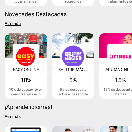
toda la tienda.
accesorios.
tratamientos d
ortodoncia.
Novedades Destacadas
Ver más
EASY ONLINE
SALITRE MÁGICO
ARUMA 
10%
5%
15%
10% de descuento en
5% de descuento
15% de descuento
compras iguales o
sobre el pasaporte
marcas
superiores a
Nitro, Nitro Plus y
seleccionadas.
$300.000 COP.
Kids.
¡Aprende idiomas!
Ver más