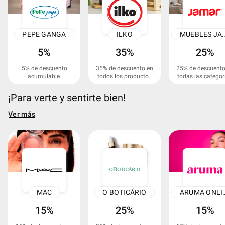
PEPE GANGA
ILKO
MUEBLES 
5%
35%
25%
5% de descuento
35% de descuento en
25% de descuento
acumulable.
todos los productos
todas las categor
ILKO.
de muebles y
colchones.
¡Para verte y sentirte bien!
Ver más
MAC
O BOTICÁRIO
ARUMA 
15%
25%
15%