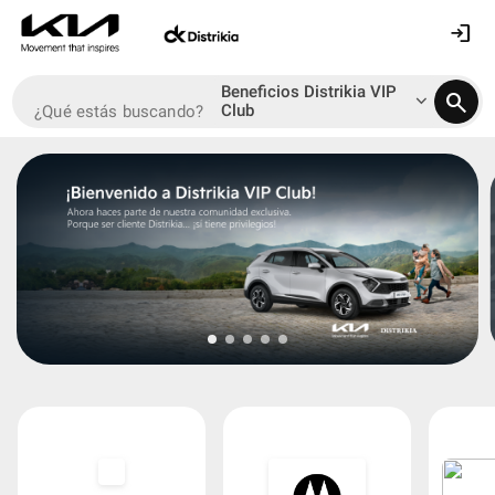
login
Beneficios Distrikia VIP
search
keyboard_arrow_down
Club