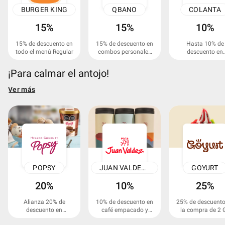
BURGER KING
QBANO
COLANTA
15%
15%
10%
15% de descuento en
15% de descuento en
Hasta 10% de
todo el menú Regular
combos personales
descuento en
seleccionados.
Mercolanta,
Pidecolanta y
¡Para calmar el antojo!
Recanto.
Ver más
POPSY
JUAN VALDEZ ONLINE
GOYURT
20%
10%
25%
Alianza 20% de
10% de descuento en
25% de descuento
descuento en
café empacado y
la compra de 2 
compras superiores a
artículos de marca.
Classic con 2