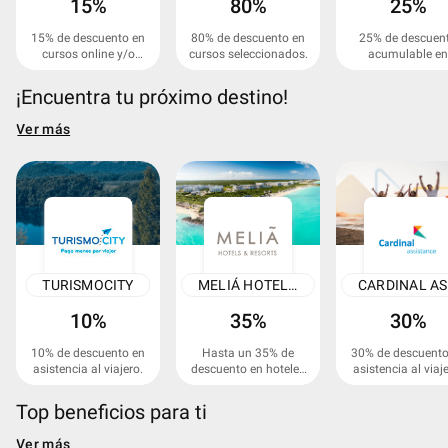
15%
80%
25%
15% de descuento en
80% de descuento en
25% de descuen
cursos online y/o
cursos seleccionados.
acumulable en
presenciales.
cursos.
¡Encuentra tu próximo destino!
Ver más
TURISMOCITY
MELIÁ HOTELS INTERNATIONAL
C
10%
35%
30%
10% de descuento en
Hasta un 35% de
30% de descuento
asistencia al viajero.
descuento en hoteles
asistencia al viaje
Meliá.
Top beneficios para ti
Ver más