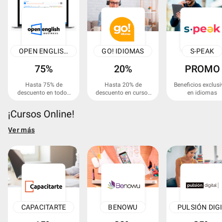
OPEN ENGLISH BUSINESS
GO! IDIOMAS
S-PEAK
75%
20%
PROMO
Hasta 75% de
Hasta 20% de
Beneficios exclus
descuento en todos
descuento en cursos
en idiomas
los programas
seleccionados.
¡Cursos Online!
Ver más
CAPACITARTE
BENOWU